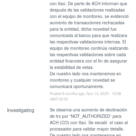
con Itaú. De parte de ACH informan que 
después de las validaciones realizadas 
con el equipo de monitoreo, se evidenció 
aumento de transacciones rechazadas 
para la entidad, dicha novedad fue 
comunicada al banco para que realizara 
las respectivas validaciones internas. El 
equipo de monitoreo continúa realizando 
las respectivas validaciones sobre cada 
entidad financiera con el fin de asegurar 
la estabilidad de estas.
De nuestro lado nos mantenemos en 
monitoreo y cualquier novedad se 
comunicará oportunamente.
Posted
9
months ago.
Nov
14
,
2025
-
15:58
GMT-05:00
Investigating
Se observa una aumento de declinación 
de trx por “NOT_AUTHORIZED” para 
ACH (CO) con Itaú. Se escaló  el caso al 
procesador para validar mayor detalle. 
De nuestro lado nos mantenemos en 