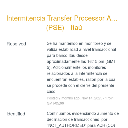
Intermitencia Transfer Processor ACH 
(PSE) - Itaú
Resolved
Se ha mantenido en monitoreo y se 
valida estabilidad a nivel transaccional 
para banco Itaú desde 
aproximadamente las 16:15 pm (GMT-
5). Adicionalmente los monitores 
relacionados a la intermitencia se 
encuentran estables, razón por la cual 
se procede con el cierre del presente 
caso.
Posted
9
months ago.
Nov
14
,
2025
-
17:41
GMT-05:00
Identified
Continuamos evidenciando aumento de 
declinación de transacciones  por 
“NOT_AUTHORIZED” para ACH (CO) 