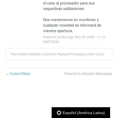
el caso al procesador para sus 
respectivas validaciones.
Nos mantenemos en monitoreo y 
cualquier novedad se informará de 
manera oportuna.
Posted
9
months ago.
Nov
09
,
2025
-
11:15
GMT-05:00
This incident affected: Colombia Payment Processing (ACH (CO)).
Current Status
Powered by Atlassian Statuspage
←
Español (América Latina)