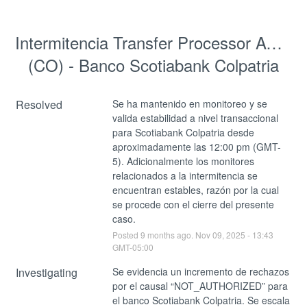
Intermitencia Transfer Processor ACH 
(CO) - Banco Scotiabank Colpatria
Resolved
Se ha mantenido en monitoreo y se 
valida estabilidad a nivel transaccional 
para Scotiabank Colpatria desde 
aproximadamente las 12:00 pm (GMT-
5). Adicionalmente los monitores 
relacionados a la intermitencia se 
encuentran estables, razón por la cual 
se procede con el cierre del presente 
caso.
Posted
9
months ago.
Nov
09
,
2025
-
13:43
GMT-05:00
Investigating
Se evidencia un incremento de rechazos 
por el causal “NOT_AUTHORIZED” para 
el banco Scotiabank Colpatria. Se escala 