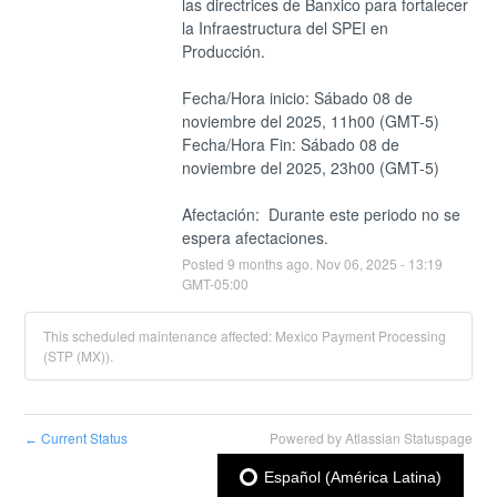
las directrices de Banxico para fortalecer 
la Infraestructura del SPEI en 
Producción.
Fecha/Hora inicio: Sábado 08 de 
noviembre del 2025, 11h00 (GMT-5)
Fecha/Hora Fin: Sábado 08 de 
noviembre del 2025, 23h00 (GMT-5)
Afectación:  Durante este periodo no se 
espera afectaciones.
Posted
9
months ago.
Nov
06
,
2025
-
13:19
GMT-05:00
This scheduled maintenance affected: Mexico Payment Processing
(STP (MX)).
Current Status
Powered by Atlassian Statuspage
←
Español (América Latina)