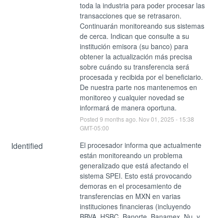
toda la industria para poder procesar las 
transacciones que se retrasaron. 
Continuarán monitoreando sus sistemas 
de cerca. Indican que consulte a su 
institución emisora (su banco) para 
obtener la actualización más precisa 
sobre cuándo su transferencia será 
procesada y recibida por el beneficiario.
De nuestra parte nos mantenemos en 
monitoreo y cualquier novedad se 
informará de manera oportuna.
Posted
9
months ago.
Nov
01
,
2025
-
15:38
GMT-05:00
Identified
El procesador informa que actualmente 
están monitoreando un problema 
generalizado que está afectando el 
sistema SPEI. Esto está provocando 
demoras en el procesamiento de 
transferencias en MXN en varias 
instituciones financieras (incluyendo 
BBVA, HSBC, Banorte, Banamex, Nu, y 