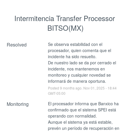
Intermitencia Transfer Processor 
BITSO(MX)
Resolved
Se observa estabilidad con el 
procesador, quien comenta que el 
incidente ha sido resuelto.
De nuestro lado se da por cerrado el 
incidente, nos mantenemos en 
monitoreo y cualquier novedad se 
informará de manera oportuna.
Posted
9
months ago.
Nov
01
,
2025
-
18:44
GMT-05:00
Monitoring
El procesador informa que Banxico ha 
confirmado que el sistema SPEI está 
operando con normalidad.
Aunque el sistema ya está estable, 
prevén un período de recuperación en 